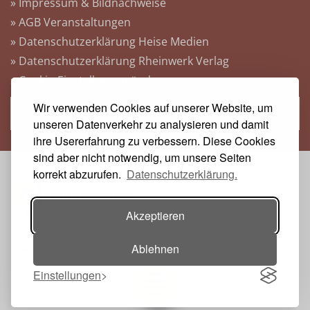
» Impressum & Bildnachweise
» AGB Veranstaltungen
» Datenschutzerklärung Heise Medien
» Datenschutzerklärung Rheinwerk Verlag
» Cookie-Einstellungen ändern
Wir verwenden Cookies auf unserer Website, um
» Vertrag widerrufen
unseren Datenverkehr zu analysieren und damit
ihre Usererfahrung zu verbessern. Diese Cookies
sind aber nicht notwendig, um unsere Seiten
korrekt abzurufen.
Datenschutzerklärung.
VERANSTALTER:
Akzeptieren
Ablehnen
Einstellungen
Toggle navigation