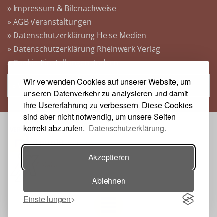
» Impressum & Bildnachweise
» AGB Veranstaltungen
» Datenschutzerklärung Heise Medien
» Datenschutzerklärung Rheinwerk Verlag
» Cookie-Einstellungen ändern
Wir verwenden Cookies auf unserer Website, um
» Vertrag widerrufen
unseren Datenverkehr zu analysieren und damit
ihre Usererfahrung zu verbessern. Diese Cookies
sind aber nicht notwendig, um unsere Seiten
korrekt abzurufen.
Datenschutzerklärung.
VERANSTALTER:
Akzeptieren
Ablehnen
Einstellungen
Toggle navigation